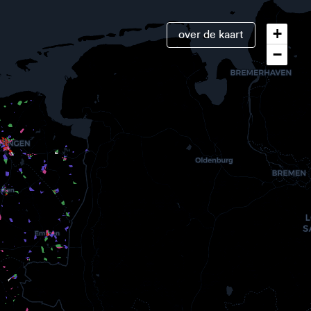
+
over de kaart
−