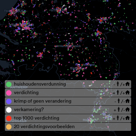
huishoudensverdunning
-
/+
verdichting
+
/+
krimp of geen verandering
-
/-
verkamering?
+
/-
top 1000 verdichting
+
/+
20 verdichtingsvoorbeelden